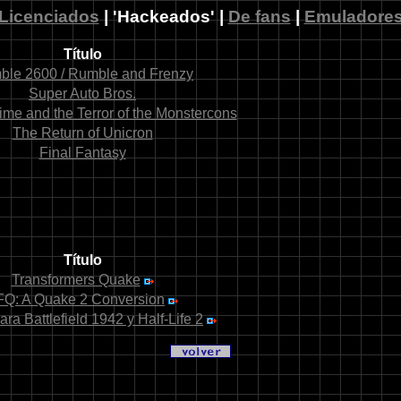
Licenciados
| 'Hackeados' |
De fans
|
Emuladore
Título
le 2600 / Rumble and Frenzy
Super Auto Bros.
ime and the Terror of the Monstercons
The Return of Unicron
Final Fantasy
Título
Transformers Quake
FQ: A Quake 2 Conversion
a Battlefield 1942 y Half-Life 2