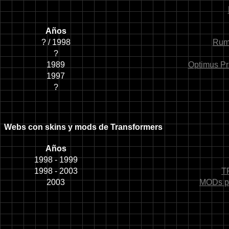
Años
? / 1998
Rumb
?
1989
Optimus Pr
1997
?
Webs con skins y mods de Transformers
Años
1998 - 1999
1998 - 2003
T
2003
MODs par