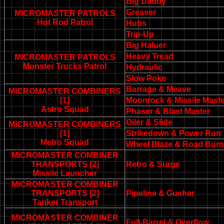
Big Daddy
Greaser
MICROMASTER PATROLS
Hot Rod Patrol
Hubs
Trip-Up
Big Haluer
Heavy Tread
MICROMASTER PATROLS
Monster Trucks Patrol
Hydraulic
Slow Poke
Barrage & Meave
MICROMASTER COMBINERS
[1]
Moonrock & Missile Maste
Astro Squad
Phaser & Blast Master
Oiler & Slide
MICROMASTER COMBINERS
[1]
Strikedown & Power Run
Metro Squad
Wheel Blaze & Road Burn
MICROMASTER COMBINER
TRANSPORTS [2]
Retro & Surge
Missile Launcher
MICROMASTER COMBINER
TRANSPORTS [2]
Pipeline & Gusher
Tanker Transport
MICROMASTER COMBINER
Full-Barrel & Overflow