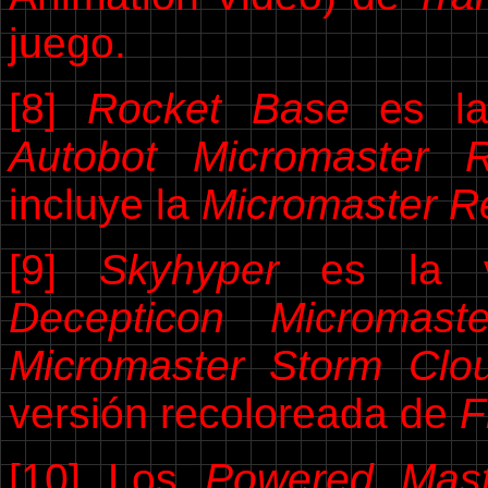
juego.
[8]
Rocket Base
es la 
Autobot Micromaster 
incluye la
Micromaster R
[9]
Skyhyper
es la ve
Decepticon Micromas
Micromaster Storm Clo
versión recoloreada de
F
[10] Los
Powered Mast