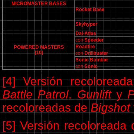
MICROMASTER BASES
Rocket Base
Skyhyper
Dai-Atlas
con
Speeder
Roadfire
POWERED MASTERS
[10]
con
Drillbuster
Sonic Bomber
con
Sonic
[4] Versión recolorea
Battle Patrol
.
Gunlift
y
recoloreadas de
Bigshot
[5] Versión recoloreada