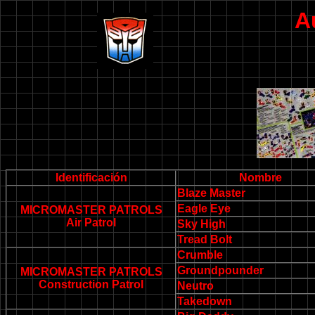
A
Identificación
Nombre
Blaze Master
Eagle Eye
MICROMASTER PATROLS
Air Patrol
Sky High
Tread Bolt
Crumble
Groundpounder
MICROMASTER PATROLS
Construction Patrol
Neutro
Takedown