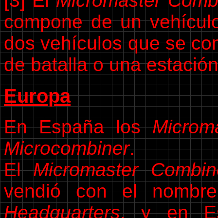
[3] El
Micromaster Combi
compone de un vehícu
dos vehículos que se co
de batalla o una estación
Europa
En España los
Microm
Microcombiner
.
El
Micromaster Combin
vendió con el nomb
Headquarters
, y en 