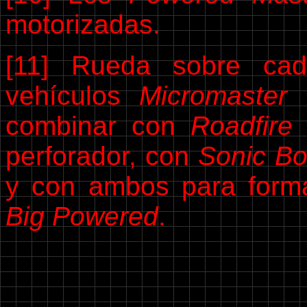
motorizadas.
[11] Rueda sobre cad
vehículos
Micromaster
a
combinar con
Roadfire
p
perforador, con
Sonic B
y con ambos para form
Big Powered
.