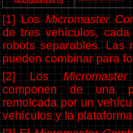
HEADQUARTERS [3]
[1] Los
Micromaster Co
de tres vehículos, cada
robots separables. Las 
pueden combinar para fo
[2] Los
Micromaste
componen de una pl
remolcada por un vehíc
vehículos y la plataform