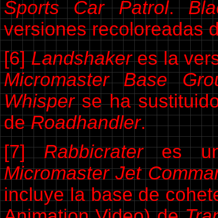
Sports Car Patrol
.
Bla
versiones recoloreadas 
[6]
Landshaker
es la ver
Micromaster Base Gro
Whisper
se ha sustituid
de
Roadhandler
.
[7]
Rabbicrater
es un
Micromaster Jet Comman
incluye la base de cohet
Animation Video) de
Tra