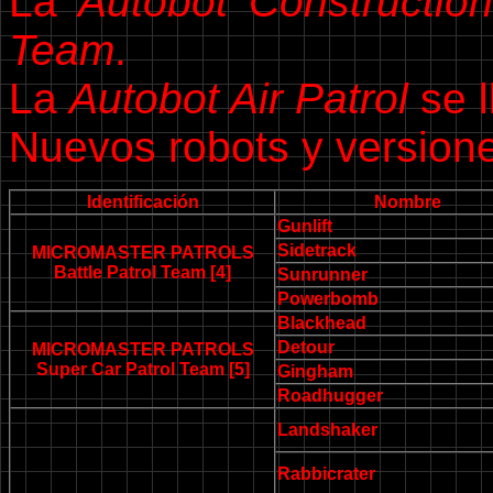
La
Autobot Construction
Team
.
La
Autobot Air Patrol
se 
Nuevos robots y version
Identificación
Nombre
Gunlift
Sidetrack
MICROMASTER PATROLS
Battle Patrol Team [4]
Sunrunner
Powerbomb
Blackhead
Detour
MICROMASTER PATROLS
Super Car Patrol Team [5]
Gingham
Roadhugger
Landshaker
Rabbicrater