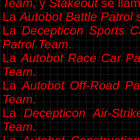
Team
, y
Stakeout
se lla
La
Autobot Battle Patrol
s
La
Decepticon Sports Ca
Patrol Team
.
La
Autobot Race Car Pat
Team
.
La
Autobot Off-Road Pat
Team
.
La
Decepticon Air-Strik
Team
.