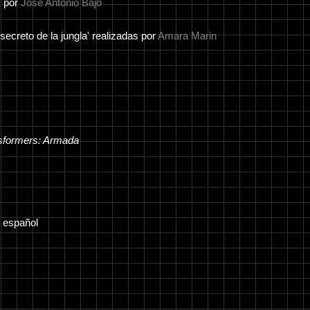
s por
José Antonio Bajo
ecreto de la jungla' realizadas por
Amara Marin
sformers: Armada
n español