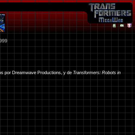
999
os por Dreamwave Productions, y de
Transformers: Robots in