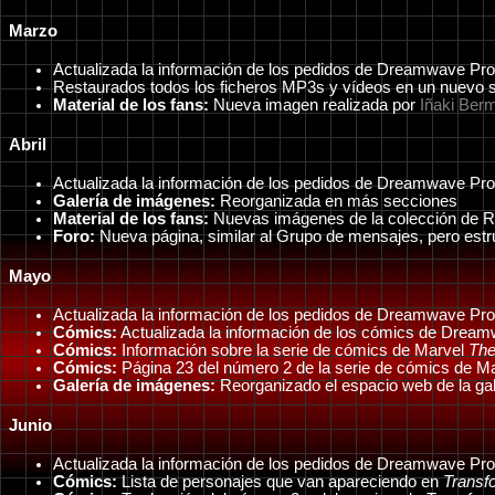
Marzo
Actualizada la información de los pedidos de Dreamwave Pro
Restaurados todos los ficheros MP3s y vídeos en un nuevo s
Material de los fans:
Nueva imagen realizada por
Iñaki Ber
Abril
Actualizada la información de los pedidos de Dreamwave Pro
Galería de imágenes:
Reorganizada en más secciones
Material de los fans:
Nuevas imágenes de la colección de 
Foro:
Nueva página, similar al Grupo de mensajes, pero estr
Mayo
Actualizada la información de los pedidos de Dreamwave Pro
Cómics:
Actualizada la información de los cómics de Drea
Cómics:
Información sobre la serie de cómics de Marvel
The
Cómics:
Página 23 del número 2 de la serie de cómics de M
Galería de imágenes:
Reorganizado el espacio web de la ga
Junio
Actualizada la información de los pedidos de Dreamwave Pro
Cómics:
Lista de personajes que van apareciendo en
Transf