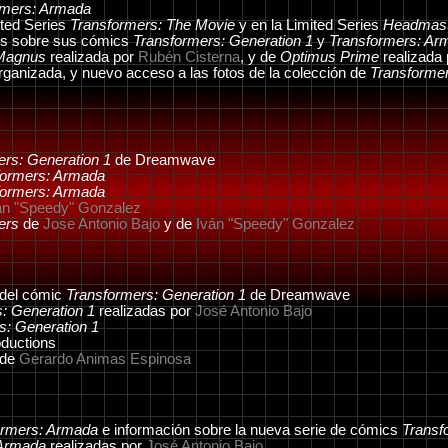
rmers: Armada
ited Series
Transformers: The Movie
y en la Limited Series
Headmast
ns sobre sus cómics
Transformers: Generation 1
y
Transformers: Ar
Magnus
realizada por
Rubén Cisterna
, y de
Optimus Prime
realizada
rganizada, y nuevo acceso a las fotos de la colección de
Transforme
ers: Generation 1
de Dreamwave
formers: Armada
formers: Armada
án "Speedy" Gonzalez
ers
de
Jose Antonio Bajo
y de
Iván "Speedy" Gonzalez
 del cómic
Transformers: Generation 1
de Dreamwave
: Generation 1
realizadas por
José Antonio Bajo
s: Generation 1
ductions
de
Gerardo Animas Espinosa
ormers: Armada
e información sobre la nueva serie de cómics
Transf
 Armada
realizadas por
José Antonio Bajo