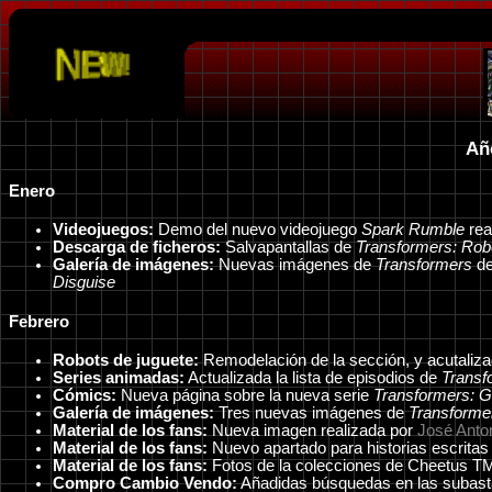
Añ
Enero
Videojuegos:
Demo del nuevo videojuego
Spark Rumble
rea
Descarga de ficheros:
Salvapantallas de
Transformers: Robo
Galería de imágenes:
Nuevas imágenes de
Transformers
de
Disguise
Febrero
Robots de juguete:
Remodelación de la sección, y acutaliza
Series animadas:
Actualizada la lista de episodios de
Transf
Cómics:
Nueva página sobre la nueva serie
Transformers: G
Galería de imágenes:
Tres nuevas imágenes de
Transforme
Material de los fans:
Nueva imagen realizada por
José Anto
Material de los fans:
Nuevo apartado para historias escritas p
Material de los fans:
Fotos de la colecciones de Cheetus T
Compro Cambio Vendo:
Añadidas búsquedas en las subasta