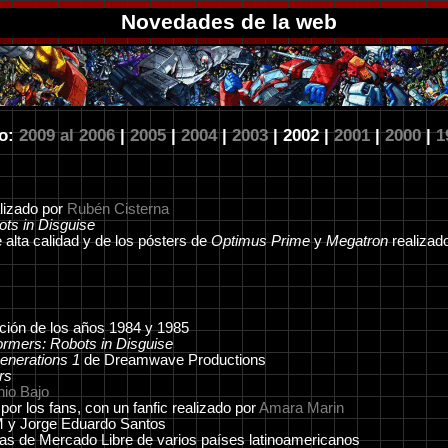
Novedades de la web
o:
2009 al 2006
|
2005
|
2004
|
2003
| 2002 |
2001
|
2000
|
1
lizado por
Rubén Cisterna
ts in Disguise
 alta calidad y de los pósters de
Optimus Prime
y
Megatron
realizad
ción de los años 1984 y 1985
ormers: Robots in Disguise
enerations 1
de Dreamwave Productions
rs
nio Bajo
or los fans, con un fanfic realizado por
Amara Marin
M y Jorge Eduardo Santos
s de Mercado Libre de varios países latinoamericanos