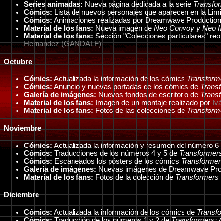
Series animadas:
Nueva página dedicada a la serie
Transfo
Cómics:
Lista de nuevos personajes que aparecen en la Lim
Cómics:
Animaciones realizadas por Dreamwave Productio
Material de los fans:
Nueva imagen de
Neo Convoy y Neo 
Material de los fans:
Sección "Colecciones particulares" reo
Hernandez (GANDALF)
Octubre
Cómics:
Actualizada la información de los cómics
Transform
Cómics:
Anuncio y nuevas portadas de los cómics de
Trans
Galería de imágenes:
Nuevos fondos de escritorio de
Trans
Material de los fans:
Imagen de un montaje realizado por
Iv
Material de los fans:
Fotos de las colecciones de
Transform
Noviembre
Cómics:
Actualizada la información y resumen del número 6
Cómics:
Traducciones de los números 4 y 5 de
Transformers
Cómics:
Escaneados los pósters de los cómics
Transformer
Galería de imágenes:
Nuevas imágenes de Dreamwave Pro
Material de los fans:
Fotos de la colección de
Transformers
Diciembre
Cómics:
Actualizada la información de los cómics de
Transf
Cómics:
Traducción de los números 1 y 2 de
Transformers: