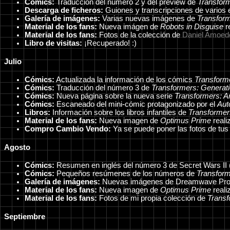
Cómics:
Traducción del número 2 y del preview de
Transform
Descarga de ficheros:
Guiones y transcripciones de varios 
Galería de imágenes:
Varias nuevas imágenes de
Transfor
Material de los fans:
Nueva imágen de
Robots in Disguise
r
Material de los fans:
Fotos de la colección de
Daniel Amoed
Libro de visitas:
¡Recuperado! :)
Julio
Cómics:
Actualizada la información de los cómics
Transform
Cómics:
Traducción del número 3 de
Transformers: Generati
Cómics:
Nueva página sobre la nueva serie
Transformers: 
Cómics:
Escaneado del mini-cómic protagonizado por el
Aut
Libros:
Información sobre los libros infantiles de
Transformer
Material de los fans:
Nueva imagen de
Optimus Prime
reali
Compro Cambio Vendo:
Ya se puede poner las fotos de tus
Agosto
Cómics:
Resumen en inglés del número 3 de Secret Wars II 
Cómics:
Pequeños resúmenes de los números de
Transform
Galería de imágenes:
Nuevas imágenes de Dreamwave Pro
Material de los fans:
Nueva imagen de
Optimus Prime
reali
Material de los fans:
Fotos de mi propia colección de
Transf
Septiembre