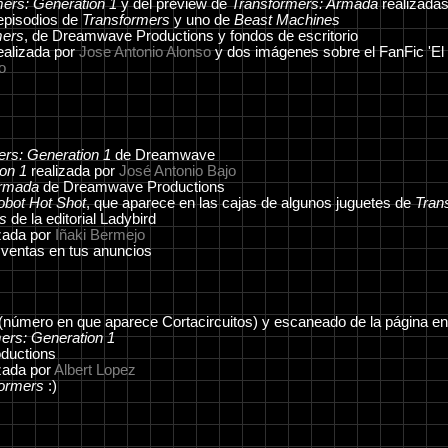
ers: Generation 1
y del preview de
Transformers: Armada
realizada
episodios de
Transformers
y uno de
Beast Machines
mers
, de Dreamwave Productions y fondos de escritorio
ealizada por
Jose Antonio Alonso
y dos imágenes sobre el FanFic 'El s
o
ers: Generation 1
de Dreamwave
on 1
realizada por
José Antonio Bajo
Armada
de Dreamwave Productions
obot Hot Shot
, que aparece en las cajas de algunos juguetes de
Tran
s
de la editorial Ladybird
zada por
Iñaki Bermejo
 ventas en tus anuncios
(número en que aparece Cortacircuitos) y escaneado de la página e
ers: Generation 1
ductions
zada por
Albert Lopez
ormers
:)