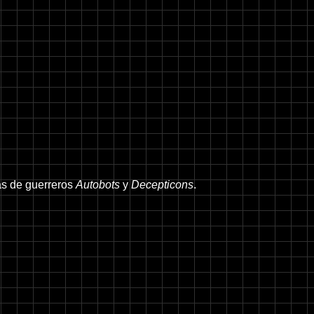
ras de guerreros
Autobots
y
Decepticons
.