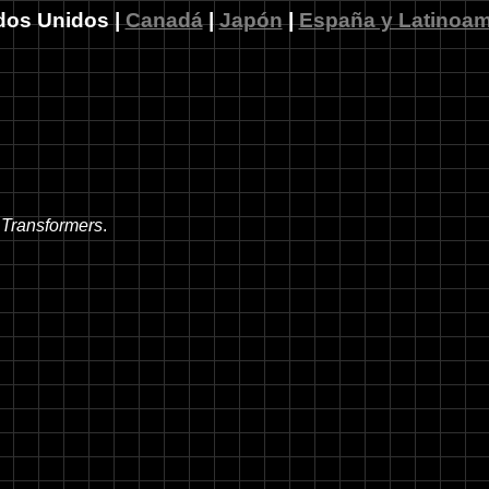
dos Unidos |
Canadá
|
Japón
|
España y Latinoam
s
Transformers
.