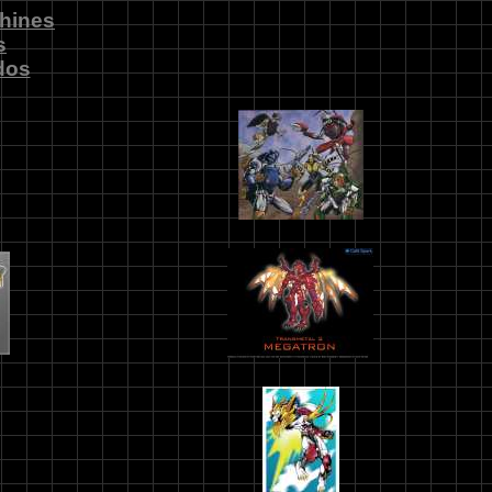
hines
s
dos