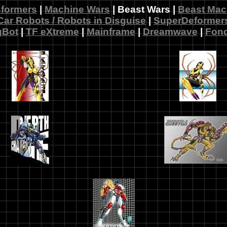
sformers
|
Machine Wars
| Beast Wars |
Beast Mac
Car Robots / Robots in Disguise
|
SuperDeformer
gBot
|
TF eXtreme
|
Mainframe
|
Dreamwave
|
Fon